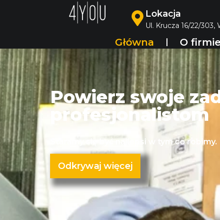
Lokacja
Ul. Krucza 16/22/303,
Główna
O firmi
Powierz swoje za
profesjonalistom
Staramy się być najlepsi w tym co robimy.
Odkrywaj więcej