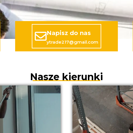
Napisz do nas
ytrade217@gmail.com
Nasze kierunki