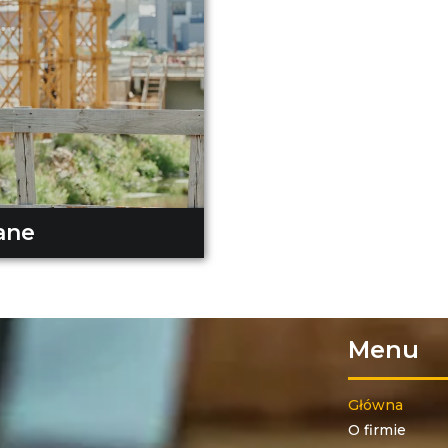
ane
Menu
Główna
O firmie