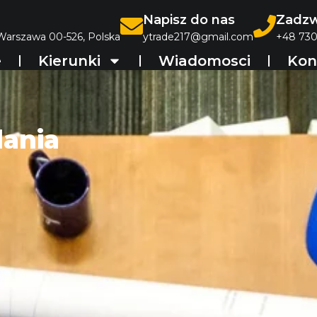
Napisz do nas
Zadzw
 Warszawa 00-526, Polska
ytrade217@gmail.com
+48 730
e
Kierunki
Wiadomosci
Kon
dania