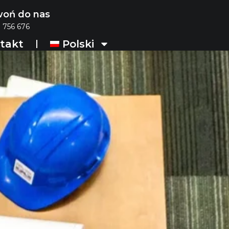
oń do nas
 756 676
takt
Polski