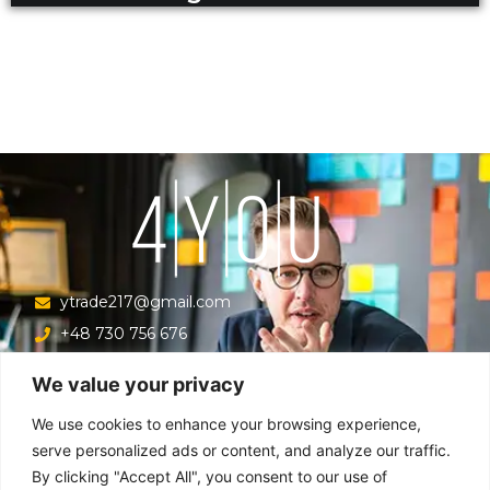
ytrade217@gmail.com
+48 730 756 676
Ul. Krucza 16/22/303, Warszawa 00-526, Polska
We value your privacy
Menu
We use cookies to enhance your browsing experience,
serve personalized ads or content, and analyze our traffic.
By clicking "Accept All", you consent to our use of
Główna