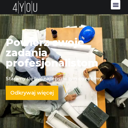
Powierz swoje
zadania
profesjonalistom
Staramy się być najlepsi w tym co robimy.
Odkrywaj więcej