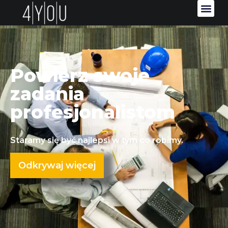
Powierz swoje
zadania
profesjonalistom
Staramy się być najlepsi w tym co robimy.
Odkrywaj więcej