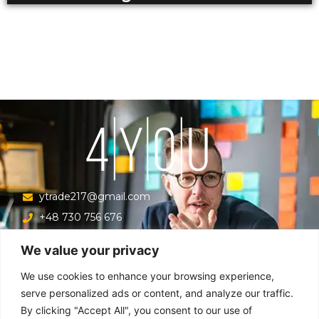
ytrade217@gmail.com
+48 730 756 676
Ul. Krucza 16/22/303, Warszawa 00-526, Polska
We value your privacy
Menu
We use cookies to enhance your browsing experience,
serve personalized ads or content, and analyze our traffic.
By clicking "Accept All", you consent to our use of
Główna