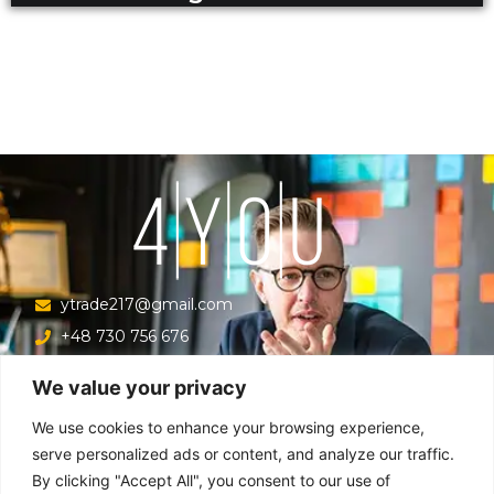
ytrade217@gmail.com
+48 730 756 676
Ul. Krucza 16/22/303, Warszawa 00-526, Polska
We value your privacy
Menu
We use cookies to enhance your browsing experience,
serve personalized ads or content, and analyze our traffic.
By clicking "Accept All", you consent to our use of
Główna