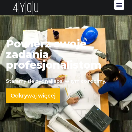
Powierz swoje
zadania
profesjonalistom
Staramy się być najlepsi w tym co robimy.
Odkrywaj więcej