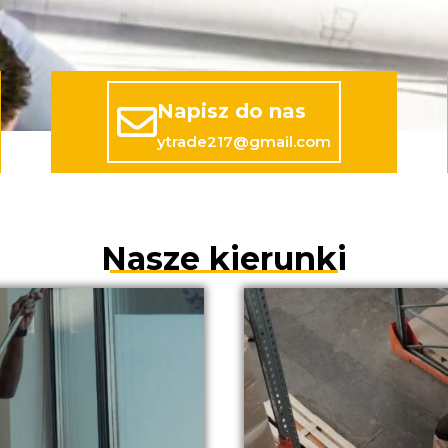
Napisz do nas
ytrade217@gmail.com
Nasze kierunki