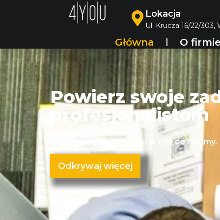
Lokacja
Ul. Krucza 16/22/303,
Główna
O firmi
Powierz swoje za
profesjonalistom
Staramy się być najlepsi w tym co robimy.
Odkrywaj więcej