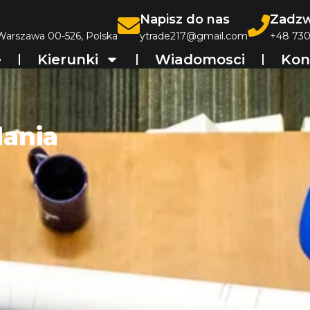
Napisz do nas
Zadzw
 Warszawa 00-526, Polska
ytrade217@gmail.com
+48 730
e
Kierunki
Wiadomosci
Kon
dania