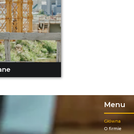
ane
Menu
Główna
O firmie