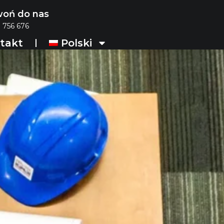
oń do nas
 756 676
takt
Polski