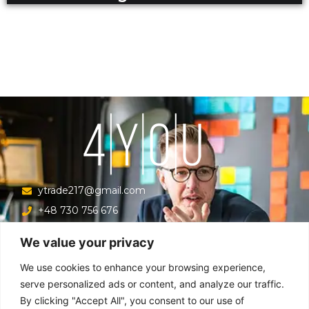
ytrade217@gmail.com
+48 730 756 676
Ul. Krucza 16/22/303, Warszawa 00-526, Polska
We value your privacy
Menu
We use cookies to enhance your browsing experience,
serve personalized ads or content, and analyze our traffic.
By clicking "Accept All", you consent to our use of
Główna