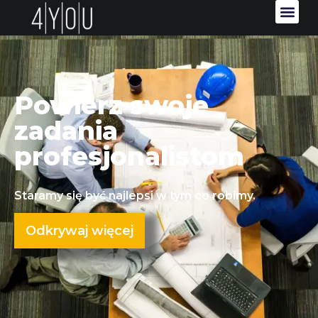
Powierz swoje
zadania
profesjonalistom
Staramy się być najlepsi w tym co robimy.
Odkrywaj więcej