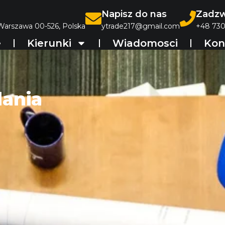
Napisz do nas
Zadzw
 Warszawa 00-526, Polska
ytrade217@gmail.com
+48 730
e
Kierunki
Wiadomosci
Kon
dania