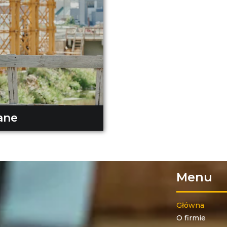
ane
Menu
Główna
O firmie