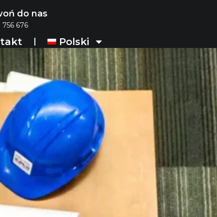
oń do nas
 756 676
takt
Polski