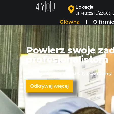
Lokacja
Ul. Krucza 16/22/303,
Główna
O firmi
Powierz swoje za
profesjonalistom
Staramy się być najlepsi w tym co robimy.
Odkrywaj więcej