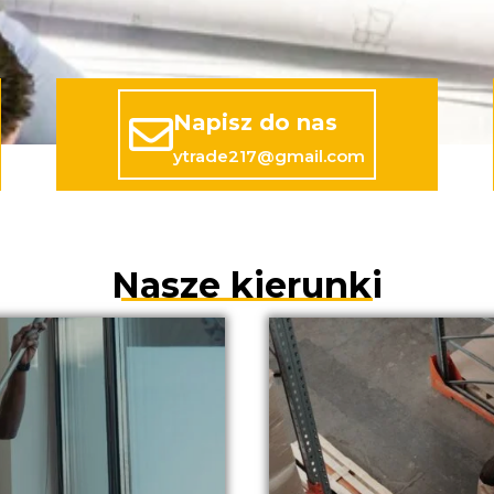
Napisz do nas
ytrade217@gmail.com
Nasze kierunki