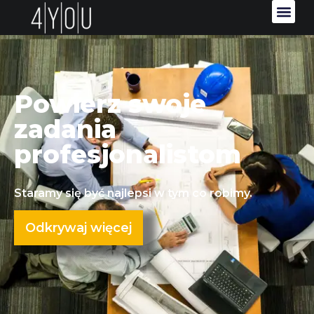
Powierz swoje
zadania
profesjonalistom
Staramy się być najlepsi w tym co robimy.
Odkrywaj więcej