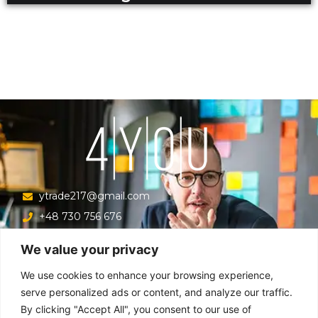
ytrade217@gmail.com
+48 730 756 676
Ul. Krucza 16/22/303, Warszawa 00-526, Polska
We value your privacy
Menu
We use cookies to enhance your browsing experience,
serve personalized ads or content, and analyze our traffic.
By clicking "Accept All", you consent to our use of
Główna