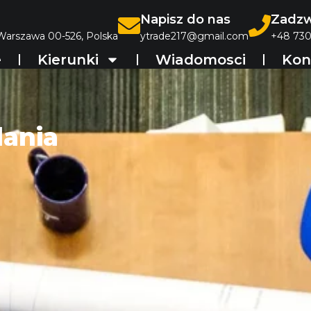
Napisz do nas
Zadzw
 Warszawa 00-526, Polska
ytrade217@gmail.com
+48 730
e
Kierunki
Wiadomosci
Kon
dania