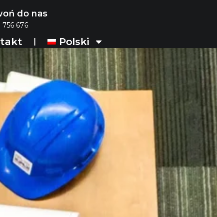
oń do nas
 756 676
takt
Polski