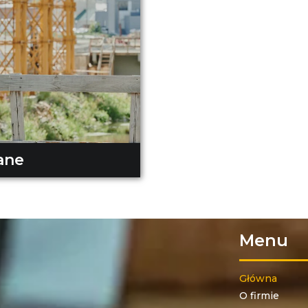
ane
Menu
Główna
O firmie