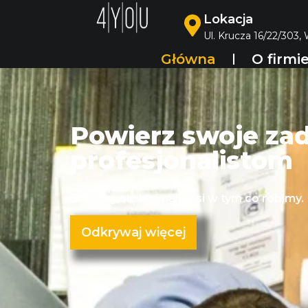
Lokacja
Ul. Krucza 16/22/303,
Główna
O firmi
Powierz swoje za
profesjonalistom
Staramy się być najlepsi w tym co robimy.
Odkrywaj więcej