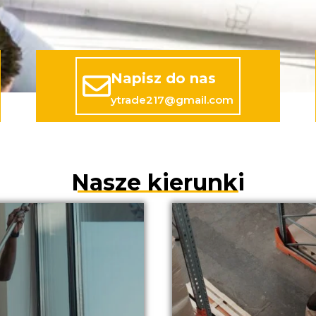
Napisz do nas
ytrade217@gmail.com
Nasze kierunki