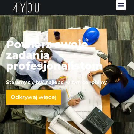
Powierz swoje
zadania
profesjonalistom
Staramy się być najlepsi w tym co robimy.
Odkrywaj więcej