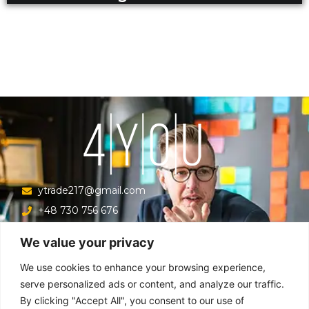
ytrade217@gmail.com
+48 730 756 676
Ul. Krucza 16/22/303, Warszawa 00-526, Polska
We value your privacy
Menu
We use cookies to enhance your browsing experience,
serve personalized ads or content, and analyze our traffic.
By clicking "Accept All", you consent to our use of
Główna