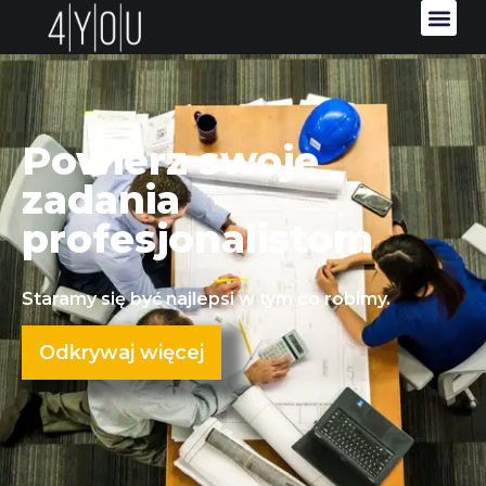
Powierz swoje
zadania
profesjonalistom
Staramy się być najlepsi w tym co robimy.
Odkrywaj więcej