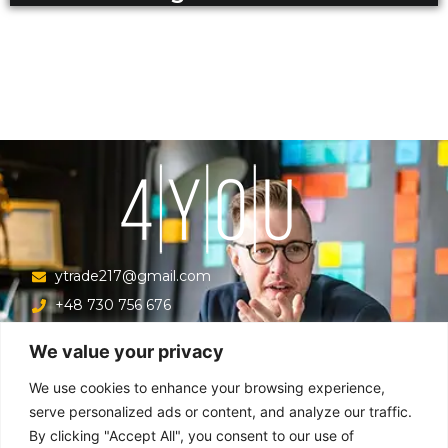
ytrade217@gmail.com
+48 730 756 676
Ul. Krucza 16/22/303, Warszawa 00-526, Polska
We value your privacy
Menu
We use cookies to enhance your browsing experience,
serve personalized ads or content, and analyze our traffic.
By clicking "Accept All", you consent to our use of
Główna