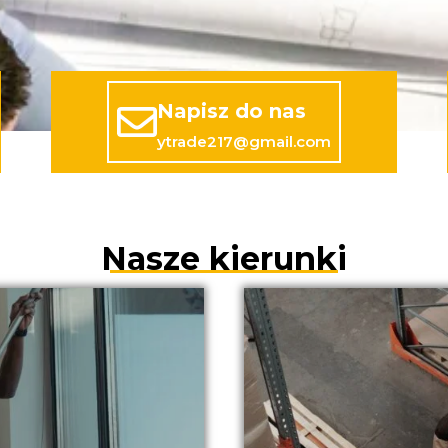
Napisz do nas
ytrade217@gmail.com
Nasze kierunki