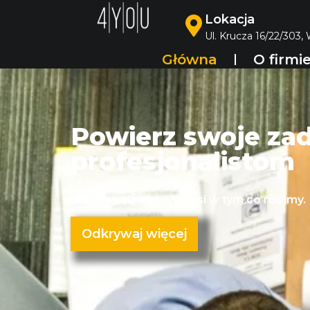
Lokacja
Ul. Krucza 16/22/303,
Główna
O firmi
Powierz swoje za
profesjonalistom
Staramy się być najlepsi w tym co robimy.
Odkrywaj więcej