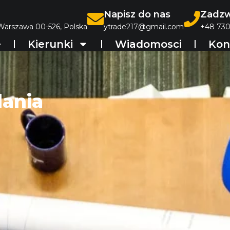
Napisz do nas
Zadzw
 Warszawa 00-526, Polska
ytrade217@gmail.com
+48 730
e
Kierunki
Wiadomosci
Kon
dania