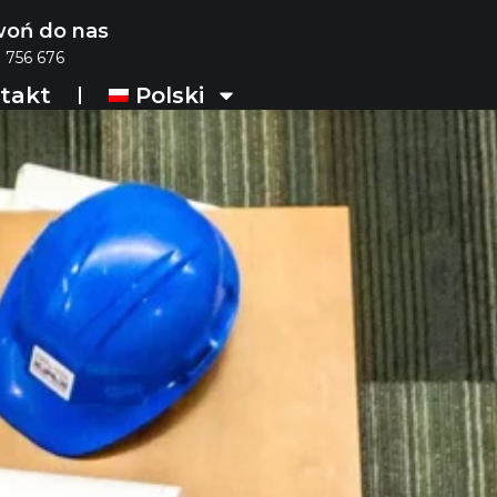
oń do nas
 756 676
takt
Polski