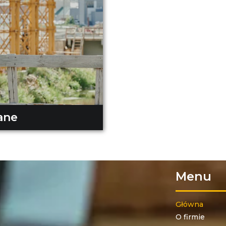
ane
Menu
Główna
O firmie