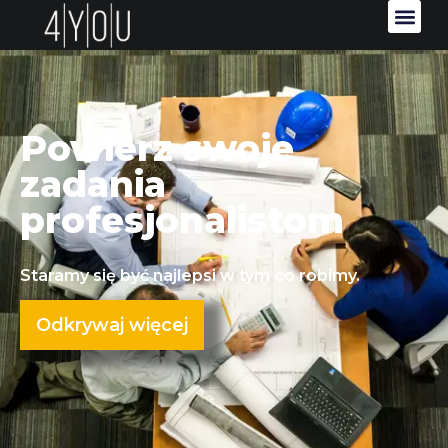
Powierz swoje
zadania
profesjonalistom
Staramy się być najlepsi w tym co robimy.
Odkrywaj więcej