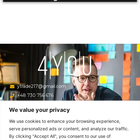
ytrade217@gmail.com
+48 730 756 676
Ul. Krucza 16/22/303, Warszawa 00-526, Polska
We value your privacy
Menu
We use cookies to enhance your browsing experience,
serve personalized ads or content, and analyze our traffic.
By clicking "Accept All", you consent to our use of
Główna