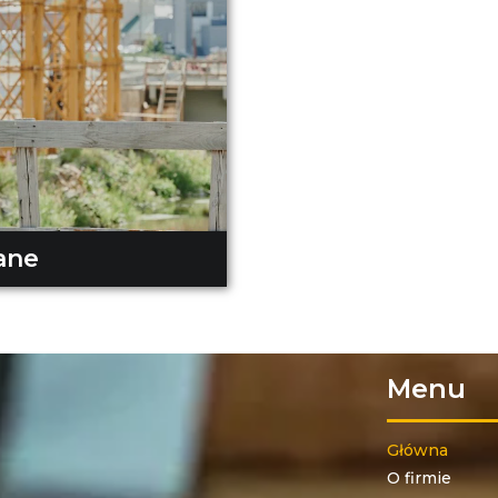
ane
Menu
Główna
O firmie