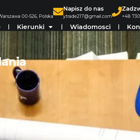
Napisz do nas
Zadzw
 Warszawa 00-526, Polska
ytrade217@gmail.com
+48 730
e
Kierunki
Wiadomosci
Kon
dania