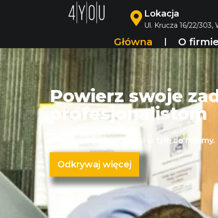
Lokacja
Ul. Krucza 16/22/303,
Główna
O firmi
Powierz swoje za
profesjonalistom
Staramy się być najlepsi w tym co robimy.
Odkrywaj więcej