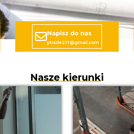
Napisz do nas
ytrade217@gmail.com
Nasze kierunki