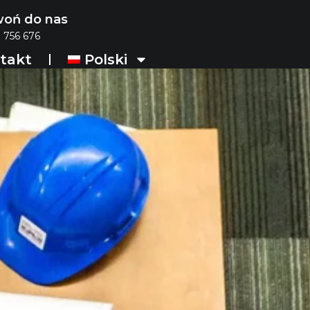
oń do nas
 756 676
takt
Polski