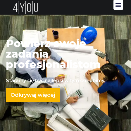
Powierz swoje
zadania
profesjonalistom
Staramy się być najlepsi w tym co robimy.
Odkrywaj więcej