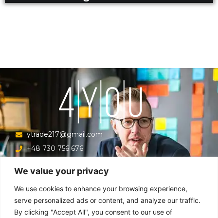
ytrade217@gmail.com
+48 730 756 676
Ul. Krucza 16/22/303, Warszawa 00-526, Polska
We value your privacy
Menu
We use cookies to enhance your browsing experience,
serve personalized ads or content, and analyze our traffic.
By clicking "Accept All", you consent to our use of
Główna