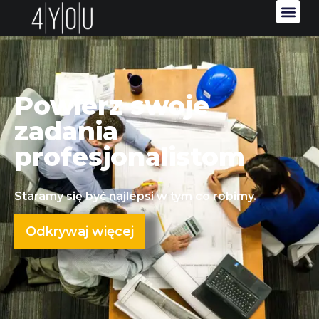
Powierz swoje
zadania
profesjonalistom
Staramy się być najlepsi w tym co robimy.
Odkrywaj więcej