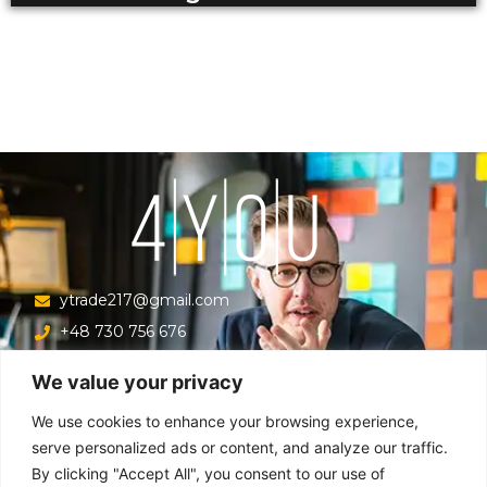
ytrade217@gmail.com
+48 730 756 676
Ul. Krucza 16/22/303, Warszawa 00-526, Polska
We value your privacy
Menu
We use cookies to enhance your browsing experience,
serve personalized ads or content, and analyze our traffic.
By clicking "Accept All", you consent to our use of
Główna