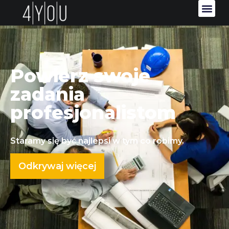
Powierz swoje
zadania
profesjonalistom
Staramy się być najlepsi w tym co robimy.
Odkrywaj więcej