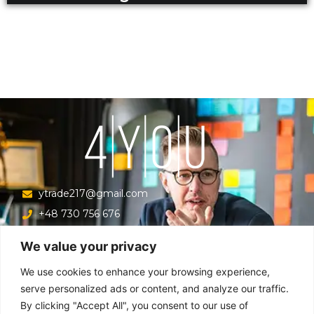
ytrade217@gmail.com
+48 730 756 676
Ul. Krucza 16/22/303, Warszawa 00-526, Polska
We value your privacy
Menu
We use cookies to enhance your browsing experience,
serve personalized ads or content, and analyze our traffic.
By clicking "Accept All", you consent to our use of
Główna