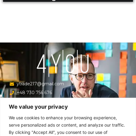
ytrade217@gmail.com
+48 730 756 676
Ul. Krucza 16/22/303, Warszawa 00-526, Polska
We value your privacy
Menu
We use cookies to enhance your browsing experience,
serve personalized ads or content, and analyze our traffic.
By clicking "Accept All", you consent to our use of
Główna