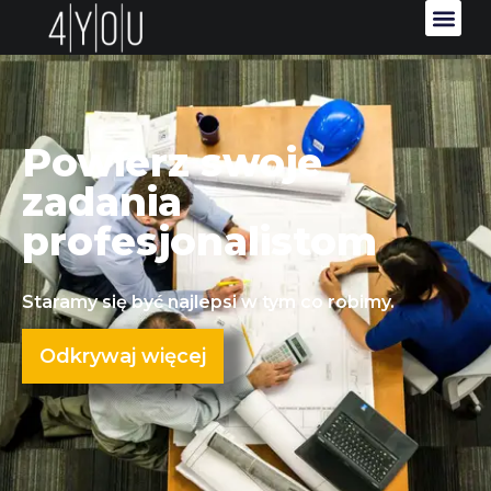
Powierz swoje
zadania
profesjonalistom
Staramy się być najlepsi w tym co robimy.
Odkrywaj więcej