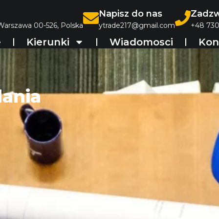
Napisz do nas
Zadzw
 Warszawa 00-526, Polska
ytrade217@gmail.com
+48 730
e
Kierunki
Wiadomosci
Kon
dania