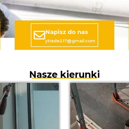
Napisz do nas
ytrade217@gmail.com
Nasze kierunki