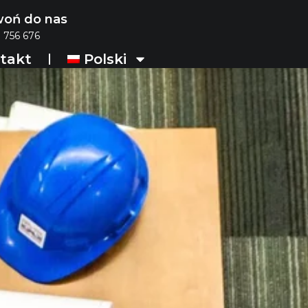
oń do nas
 756 676
takt
Polski