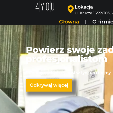
Lokacja
Ul. Krucza 16/22/303,
Główna
O firmi
Powierz swoje za
profesjonalistom
Staramy się być najlepsi w tym co robimy.
Odkrywaj więcej