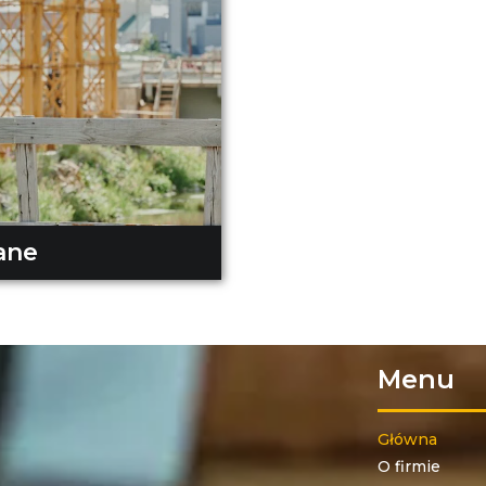
ane
Menu
Główna
O firmie