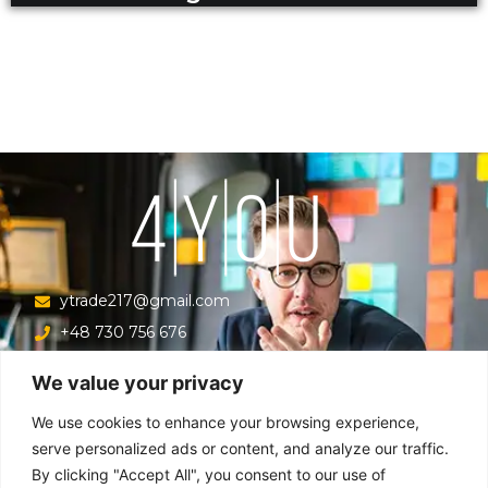
ytrade217@gmail.com
+48 730 756 676
Ul. Krucza 16/22/303, Warszawa 00-526, Polska
We value your privacy
Menu
We use cookies to enhance your browsing experience,
serve personalized ads or content, and analyze our traffic.
By clicking "Accept All", you consent to our use of
Główna