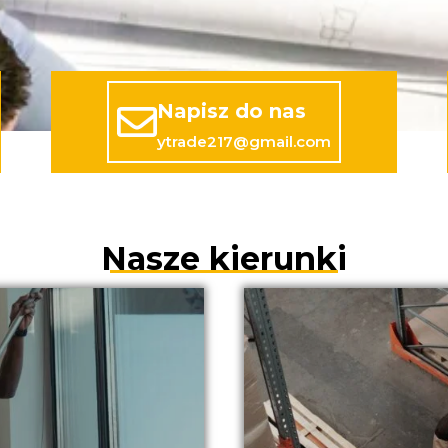
Napisz do nas
ytrade217@gmail.com
Nasze kierunki