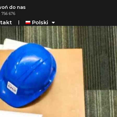
oń do nas
 756 676
takt
Polski