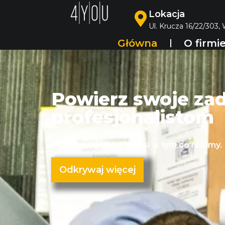
Lokacja
Ul. Krucza 16/22/303,
Główna
O firmi
Powierz swoje za
profesjonalistom
Staramy się być najlepsi w tym co robimy.
Odkrywaj więcej