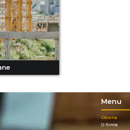
ane
Menu
Główna
O firmie