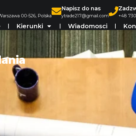
Napisz do nas
Zadzw
 Warszawa 00-526, Polska
ytrade217@gmail.com
+48 730
e
Kierunki
Wiadomosci
Kon
dania