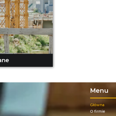
ane
Menu
Główna
O firmie