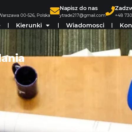
Napisz do nas
Zadzw
 Warszawa 00-526, Polska
ytrade217@gmail.com
+48 730
e
Kierunki
Wiadomosci
Kon
dania