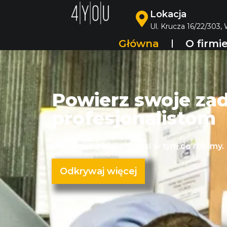
Lokacja
Ul. Krucza 16/22/303,
Główna
O firmi
Powierz swoje za
profesjonalistom
Staramy się być najlepsi w tym co robimy.
Odkrywaj więcej