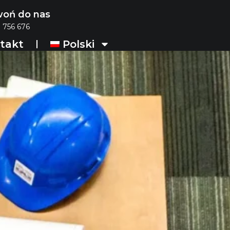
oń do nas
 756 676
takt
Polski