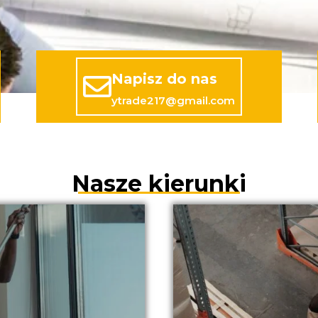
Napisz do nas
ytrade217@gmail.com
Nasze kierunki