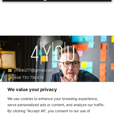
ytrade217@gmail.com
+48 730 756 676
Ul. Krucza 16/22/303, Warszawa 00-526, Polska
We value your privacy
Menu
We use cookies to enhance your browsing experience,
serve personalized ads or content, and analyze our traffic.
By clicking "Accept All", you consent to our use of
Główna