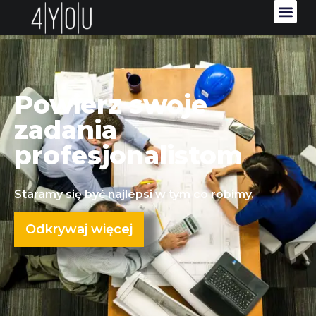
Powierz swoje
zadania
profesjonalistom
Staramy się być najlepsi w tym co robimy.
Odkrywaj więcej