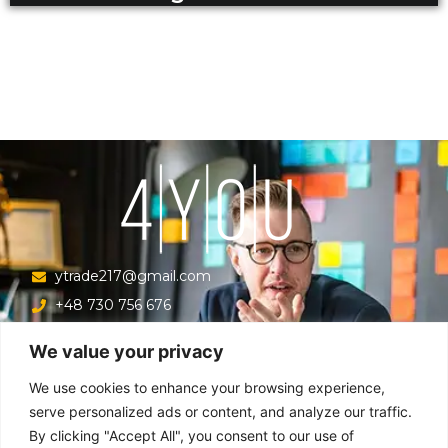
ytrade217@gmail.com
+48 730 756 676
Ul. Krucza 16/22/303, Warszawa 00-526, Polska
We value your privacy
Menu
We use cookies to enhance your browsing experience,
serve personalized ads or content, and analyze our traffic.
By clicking "Accept All", you consent to our use of
Główna