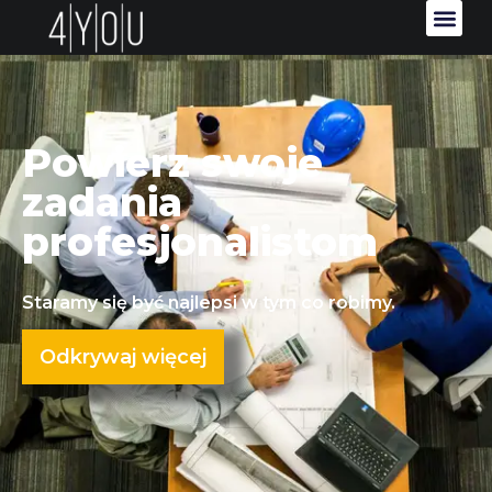
Powierz swoje
zadania
profesjonalistom
Staramy się być najlepsi w tym co robimy.
Odkrywaj więcej