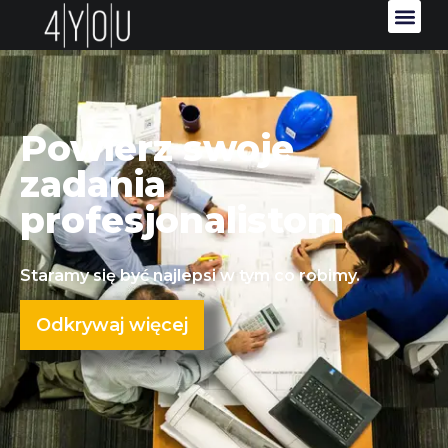
Powierz swoje
zadania
profesjonalistom
Staramy się być najlepsi w tym co robimy.
Odkrywaj więcej