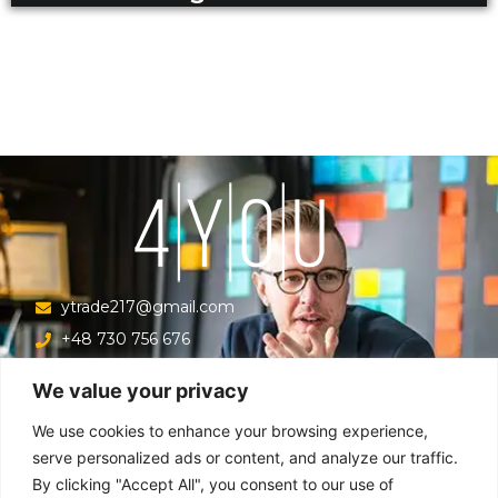
ytrade217@gmail.com
+48 730 756 676
Ul. Krucza 16/22/303, Warszawa 00-526, Polska
We value your privacy
Menu
We use cookies to enhance your browsing experience,
serve personalized ads or content, and analyze our traffic.
By clicking "Accept All", you consent to our use of
Główna