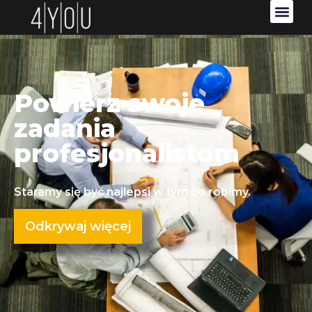
Powierz swoje
zadania
profesjonalistom
Staramy się być najlepsi w tym co robimy.
Odkrywaj więcej