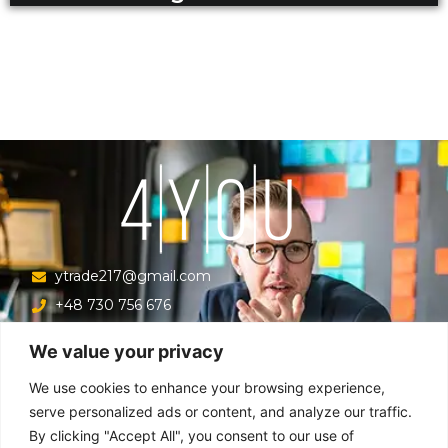
ytrade217@gmail.com
+48 730 756 676
Ul. Krucza 16/22/303, Warszawa 00-526, Polska
We value your privacy
Menu
We use cookies to enhance your browsing experience,
serve personalized ads or content, and analyze our traffic.
By clicking "Accept All", you consent to our use of
Główna