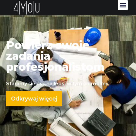
Powierz swoje
zadania
profesjonalistom
Staramy się być najlepsi w tym co robimy.
Odkrywaj więcej