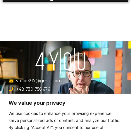
ytrade217@gmail.com
+48 730 756 676
Ul. Krucza 16/22/303, Warszawa 00-526, Polska
We value your privacy
Menu
We use cookies to enhance your browsing experience,
serve personalized ads or content, and analyze our traffic.
By clicking "Accept All", you consent to our use of
Główna