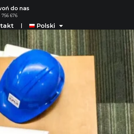
oń do nas
 756 676
takt
Polski