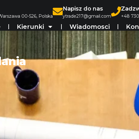
Napisz do nas
Zadzw
 Warszawa 00-526, Polska
ytrade217@gmail.com
+48 730
e
Kierunki
Wiadomosci
Kon
dania