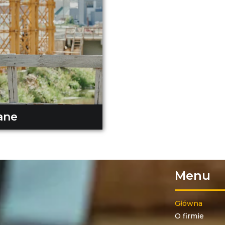
ane
Menu
Główna
O firmie