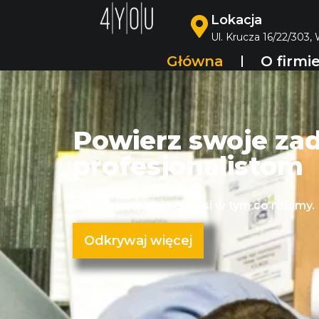
Lokacja
Ul. Krucza 16/22/303,
Główna
O firmi
Powierz swoje za
profesjonalistom
Staramy się być najlepsi w tym co robimy.
Odkrywaj więcej