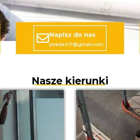
Napisz do nas
ytrade217@gmail.com
Nasze kierunki