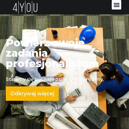
Powierz swoje
zadania
profesjonalistom
Staramy się być najlepsi w tym co robimy.
Odkrywaj więcej