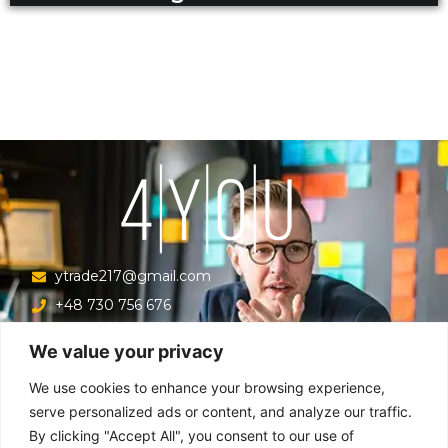
ytrade217@gmail.com
+48 730 756 676
Ul. Krucza 16/22/303, Warszawa 00-526, Polska
We value your privacy
Menu
We use cookies to enhance your browsing experience,
serve personalized ads or content, and analyze our traffic.
By clicking "Accept All", you consent to our use of
Główna