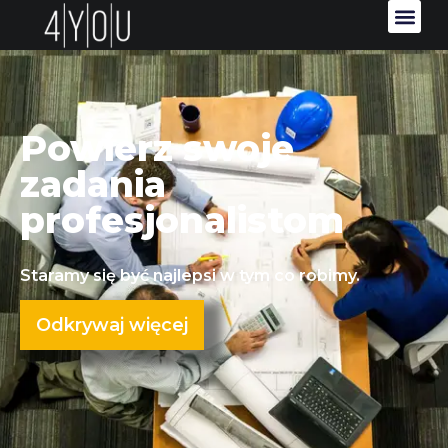
Powierz swoje
zadania
profesjonalistom
Staramy się być najlepsi w tym co robimy.
Odkrywaj więcej