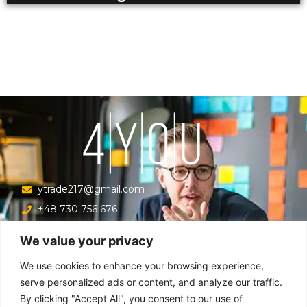
ytrade217@gmail.com
+48 730 756 676
Ul. Krucza 16/22/303, Warszawa 00-526, Polska
We value your privacy
Menu
We use cookies to enhance your browsing experience,
serve personalized ads or content, and analyze our traffic.
By clicking "Accept All", you consent to our use of
Główna