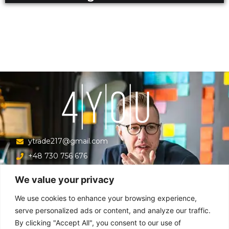
ytrade217@gmail.com
+48 730 756 676
Ul. Krucza 16/22/303, Warszawa 00-526, Polska
We value your privacy
Menu
We use cookies to enhance your browsing experience,
serve personalized ads or content, and analyze our traffic.
By clicking "Accept All", you consent to our use of
Główna