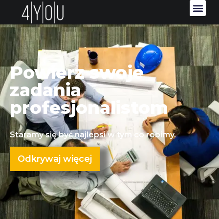
Powierz swoje
zadania
profesjonalistom
Staramy się być najlepsi w tym co robimy.
Odkrywaj więcej