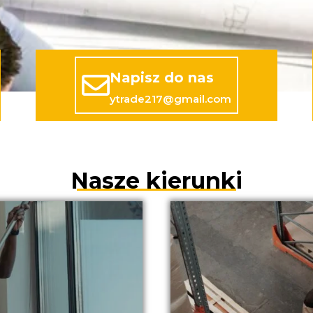
Napisz do nas
ytrade217@gmail.com
Nasze kierunki