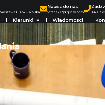
Napisz do nas
Zadzw
 Warszawa 00-526, Polska
ytrade217@gmail.com
+48 730
e
Kierunki
Wiadomosci
Kon
dania