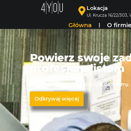
Lokacja
Ul. Krucza 16/22/303,
Główna
O firmi
Powierz swoje za
profesjonalistom
Staramy się być najlepsi w tym co robimy.
Odkrywaj więcej