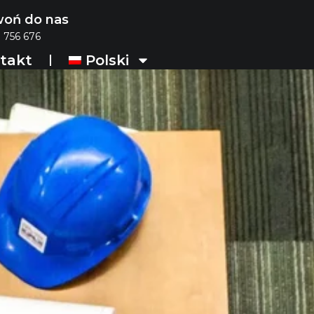
oń do nas
 756 676
takt
Polski