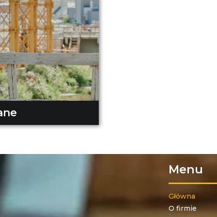
ane
Menu
Główna
O firmie