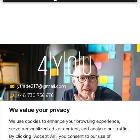
ytrade217@gmail.com
+48 730 756 676
Ul. Krucza 16/22/303, Warszawa 00-526, Polska
We value your privacy
Menu
We use cookies to enhance your browsing experience,
serve personalized ads or content, and analyze our traffic.
By clicking "Accept All", you consent to our use of
Główna