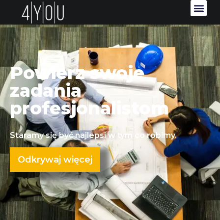
Powierz swoje
zadania
profesjonalistom
Staramy się być najlepsi w tym co robimy.
Odkrywaj więcej