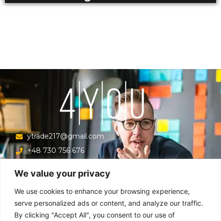
ytrade217@gmail.com
+48 730 756 676
Ul. Krucza 16/22/303, Warszawa 00-526, Polska
We value your privacy
Menu
We use cookies to enhance your browsing experience,
serve personalized ads or content, and analyze our traffic.
By clicking "Accept All", you consent to our use of
Główna