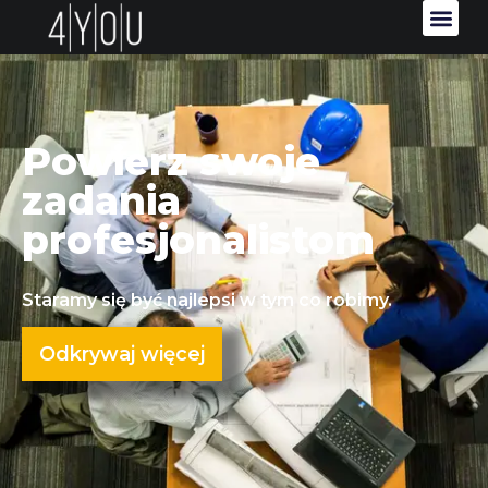
Powierz swoje
zadania
profesjonalistom
Staramy się być najlepsi w tym co robimy.
Odkrywaj więcej