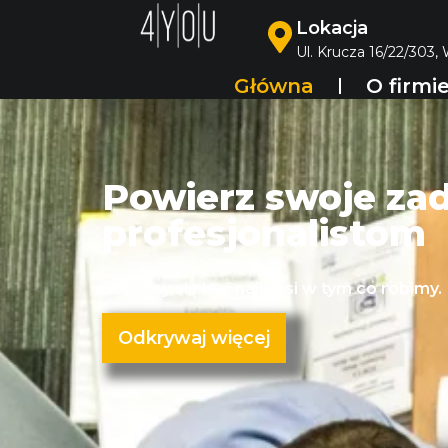
Lokacja
Ul. Krucza 16/22/303,
Główna
O firmi
Powierz swoje za
profesjonalistom
Staramy się być najlepsi w tym co robimy.
Odkrywaj więcej