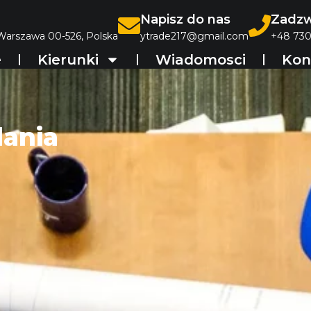
Napisz do nas
Zadzw
 Warszawa 00-526, Polska
ytrade217@gmail.com
+48 730
e
Kierunki
Wiadomosci
Kon
dania