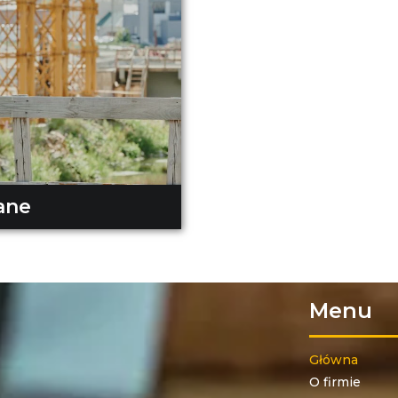
ane
Menu
Główna
O firmie