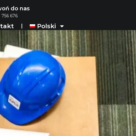
oń do nas
 756 676
takt
Polski