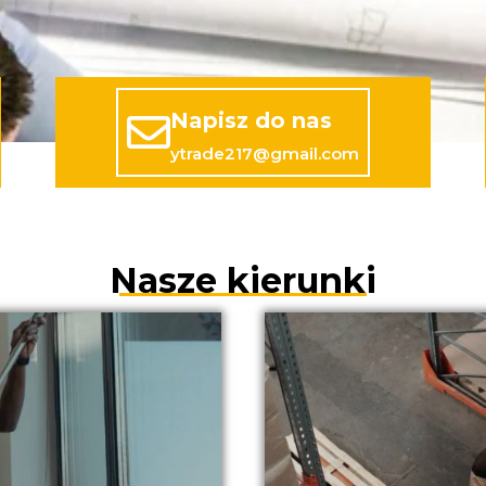
Napisz do nas
ytrade217@gmail.com
Nasze kierunki