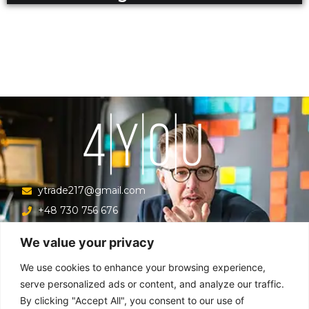
ytrade217@gmail.com
+48 730 756 676
Ul. Krucza 16/22/303, Warszawa 00-526, Polska
We value your privacy
Menu
We use cookies to enhance your browsing experience,
serve personalized ads or content, and analyze our traffic.
By clicking "Accept All", you consent to our use of
Główna