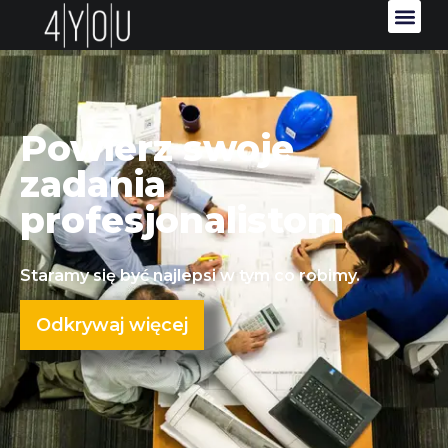
Powierz swoje
zadania
profesjonalistom
Staramy się być najlepsi w tym co robimy.
Odkrywaj więcej