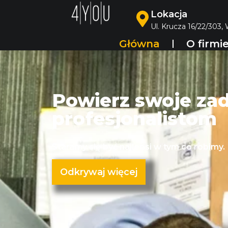
Lokacja
Ul. Krucza 16/22/303,
Główna
O firmi
Powierz swoje za
profesjonalistom
Staramy się być najlepsi w tym co robimy.
Odkrywaj więcej