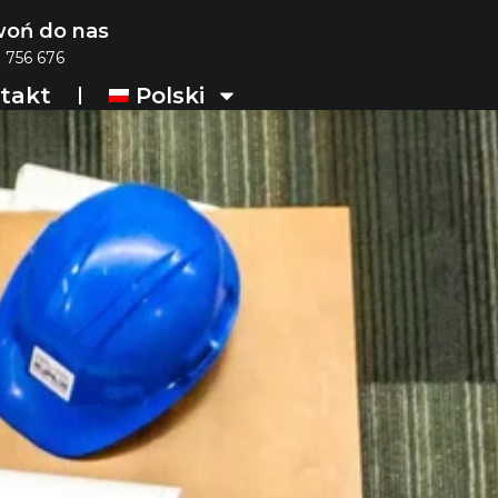
oń do nas
 756 676
takt
Polski