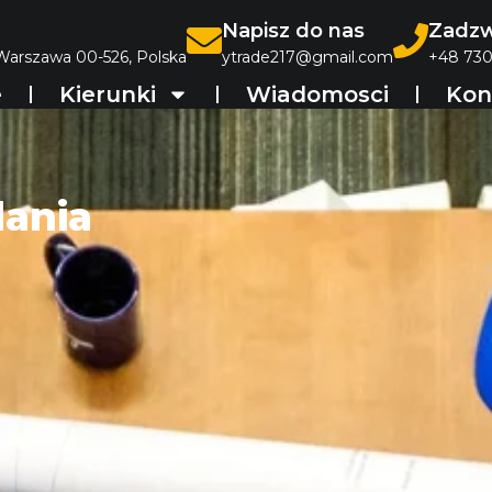
Napisz do nas
Zadzw
 Warszawa 00-526, Polska
ytrade217@gmail.com
+48 730
e
Kierunki
Wiadomosci
Kon
dania