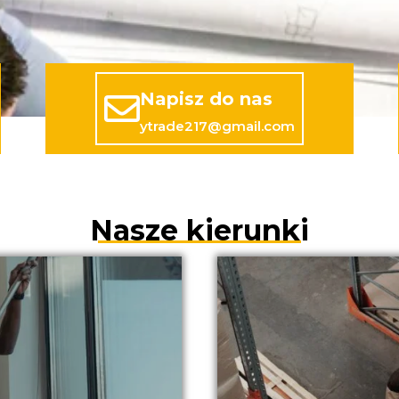
Napisz do nas
ytrade217@gmail.com
Nasze kierunki