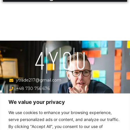
ytrade217@gmail.com
+48 730 756 676
Ul. Krucza 16/22/303, Warszawa 00-526, Polska
We value your privacy
Menu
We use cookies to enhance your browsing experience,
serve personalized ads or content, and analyze our traffic.
By clicking "Accept All", you consent to our use of
Główna