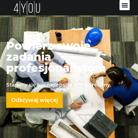
Powierz swoje
zadania
profesjonalistom
Staramy się być najlepsi w tym co robimy.
Odkrywaj więcej