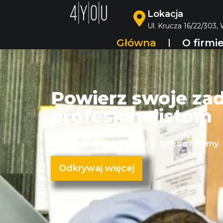
Lokacja
Ul. Krucza 16/22/303,
Główna
O firmi
Powierz swoje za
profesjonalistom
Staramy się być najlepsi w tym co robimy.
Odkrywaj więcej