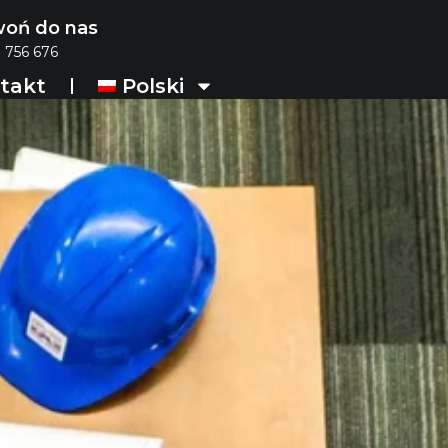
oń do nas
 756 676
takt
Polski