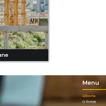
ane
Menu
Główna
O firmie