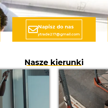
Napisz do nas
ytrade217@gmail.com
Nasze kierunki