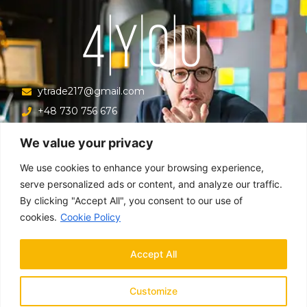
ytrade217@gmail.com
+48 730 756 676
Ul. Krucza 16/22/303, Warszawa 00-526, Polska
We value your privacy
Меню
We use cookies to enhance your browsing experience,
serve personalized ads or content, and analyze our traffic.
By clicking "Accept All", you consent to our use of
Главная
cookies.
Cookie Policy
О компании
Направления
Accept All
Новости
Контакты
Customize
Русский