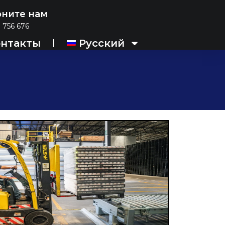
оните нам
 756 676
онтакты
Русский