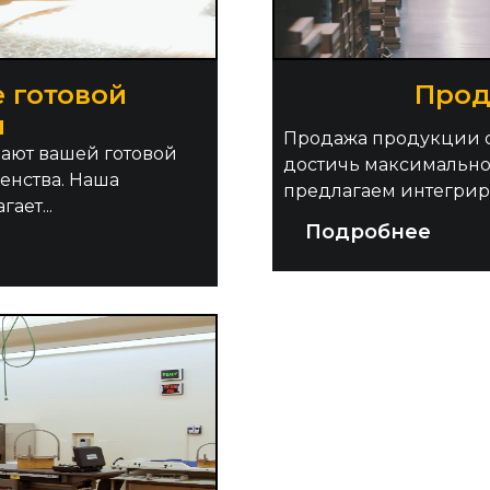
е готовой
Прод
и
Продажа продукции с 
дают вашей готовой
достичь максимально
енства. Наша
предлагаем интегриро
ает...
Подробнее