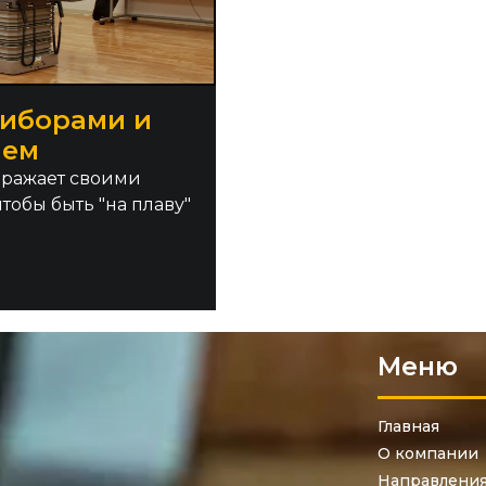
риборами и
ием
оражает своими
тобы быть "на плаву"
Меню
Главная
О компании
Направлени