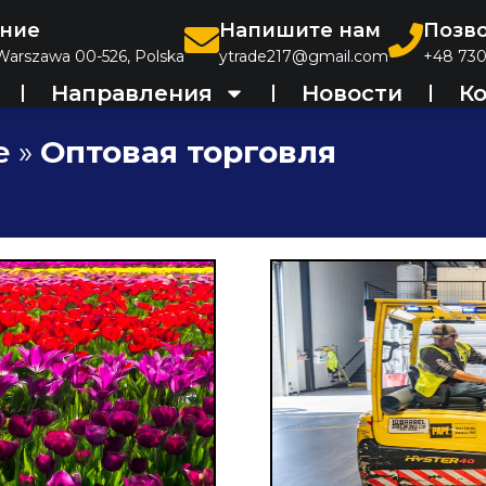
ние
Напишите нам
Позв
 Warszawa 00-526, Polska
ytrade217@gmail.com
+48 730
Направления
Новости
К
e
»
Оптовая торговля