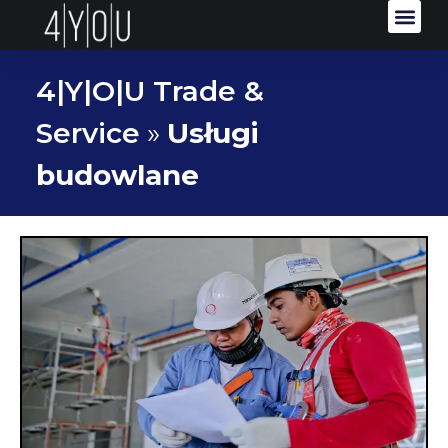
4|Y|O|U Trade &
Service
»
Usługi
budowlane