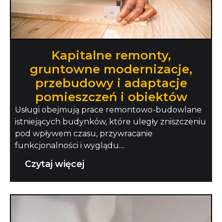
Kapitalne remonty,
gruntowne modernizacje,
przebudowy i adaptacje
pomieszczeń i obiektów
Usługi obejmują prace remontowo-budowlane
istniejących budynków, które uległy zniszczeniu
pod wpływem czasu, przywracanie
funkcjonalności i wyglądu....
Czytaj więcej